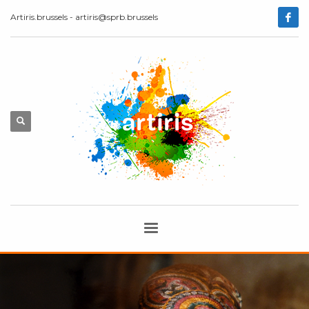
Artiris.brussels - artiris@sprb.brussels