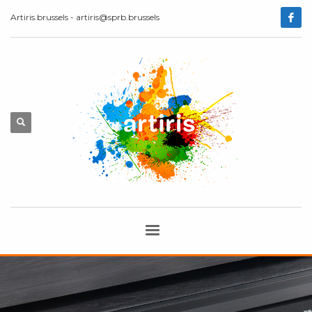
Artiris.brussels - artiris@sprb.brussels