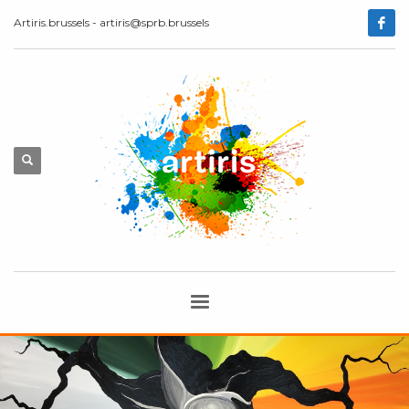
Artiris.brussels - artiris@sprb.brussels