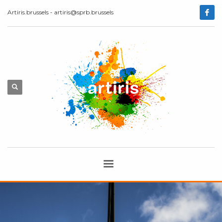
Artiris.brussels - artiris@sprb.brussels