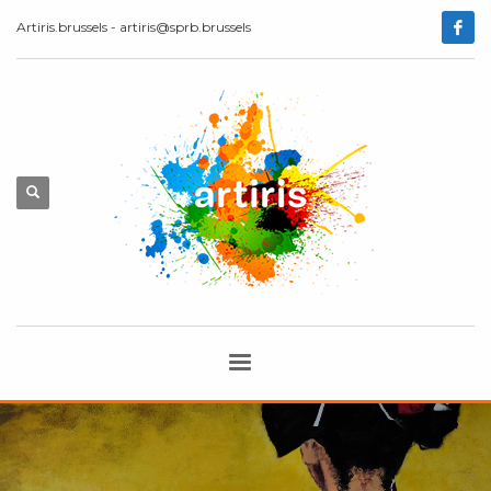
Artiris.brussels - artiris@sprb.brussels