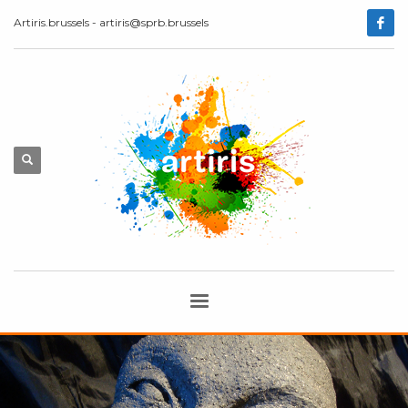
Artiris.brussels - artiris@sprb.brussels