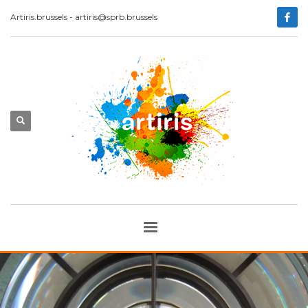
Artiris.brussels - artiris@sprb.brussels